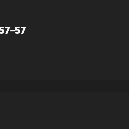
-57-57
© All Rights Reserved.